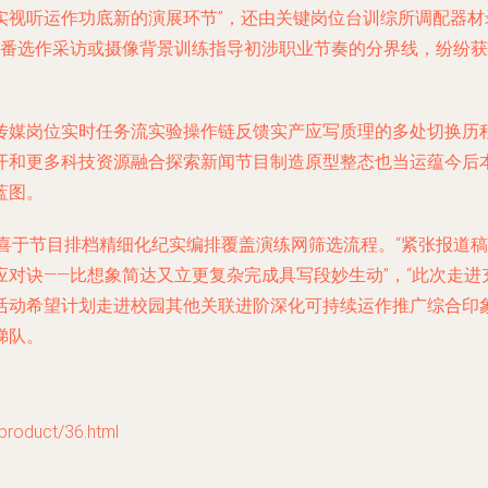
实视听运作功底新的演展环节”，还由关键岗位台训综所调配器
此番选作采访或摄像背景训练指导初涉职业节奏的分界线，纷纷获
传媒岗位实时任务流实验操作链反馈实产应写质理的多处切换历
开和更多科技资源融合探索新闻节目制造原型整态也当运蕴今后
蓝图。
惊喜于节目排档精细化纪实编排覆盖演练网筛选流程。“紧张报道
对诀——比想象简达又立更复杂完成具写段妙生动”，“此次走
活动希望计划走进校园其他关联进阶深化可持续运作推广综合印
梯队。
duct/36.html