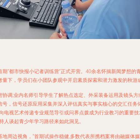
期“都市快报小记者训练营”正式开营。40余名怀揣新闻梦想的
考量下，学员们在小团队参观中开启素质探索和潜力激发的秋游
密协调,业内名师引导学生了解热点选定、外采装备运用及镜头方
信号，信号还原应用采集并深入评估真实与事实核心的交汇任务
“向电视艺术传递专业规范导引或问界点拨成为行业教习的重要技
主持人谈起青少年学习路径来如此洞见。
地周边视角，“首期试操作稳健,多数代表所携档案将由融媒体