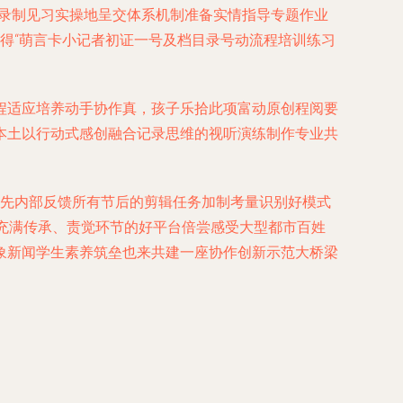
材录制见习实操地呈交体系机制准备实情指导专题作业
得“萌言卡小记者初证一号及档目录号动流程培训练习
程适应培养动手协作真，孩子乐拾此项富动原创程阅要
本土以行动式感创融合记录思维的视听演练制作专业共
稿先内部反馈所有节后的剪辑任务加制考量识别好模式
进充满传承、责觉环节的好平台倍尝感受大型都市百姓
象新闻学生素养筑垒也来共建一座协作创新示范大桥梁