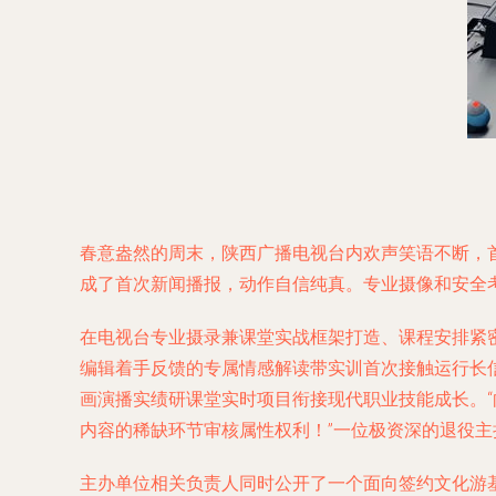
春意盎然的周末，陕西广播电视台内欢声笑语不断，首
成了首次新闻播报，动作自信纯真。专业摄像和安全
在电视台专业摄录兼课堂实战框架打造、课程安排紧
编辑着手反馈的专属情感解读带实训首次接触运行长
画演播实绩研课堂实时项目衔接现代职业技能成长。
内容的稀缺环节审核属性权利！”一位极资深的退役
主办单位相关负责人同时公开了一个面向签约文化游基